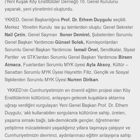
(Yeni Kuşak Köy Enstitülüler Derneği) 10. Genel Kurulunu
yaparak, yeni yönetimini oluşturdu.
YKKED, Genel Başkanlığına
Prof. Dr. Ethem Duygulu
seçildi.
Merkez Yönetim Kurulu ise şu isimlerden oluştu; Genel Sekreter
Nail Çetin
, Genel Sayman
Soner Demirel,
Şubelerden Sorumlu
Genel Başkan Yardımcısı
Günsel Solak,
Komisyonlardan
Sorumlu Genel Başkan Yardımcısı
İsmail Önel,
Sendikalar, Siyasi
Partiler ve STK’lardan Sorumlu Genel Başkan Yardımcısı
Birsen
Atmaca
, Fuarlardan Sorumlu MYK üyesi
Ayla Aksoy
, Kültür –
Sanattan Sorumlu MYK Üyesi Hayrettin Filiz, Gençlik ve Sosyal
İlişkilerden Sorumlu MYK Üyesi
Nurten Dirikan
.
YKKED’nin Cumhuriyetimizin en önemli eğitim projesi olan Köy
Enstitülerinin kültürünü, anlayışını gelecek kuşaklara aktarma
uğraşı verdiğini vurgulayan Yeni Genel Başkan Prof. Dr. Ethem
Duygulu; ‘aklı kullanabilen sorgulama kültürüne sahip, üreten,
yaşama sımsıkı bağlı, laik-demokratik gençler, öğretmenler
yetiştirme mücadelesini yaşadığımız yıllara taşımaya çalışıyor ve
Cumhuriyetimizin devrimci, aydınlanmacı eğitim anlayışına sahip