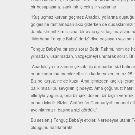
bir hesaplaşma, sanki bir iç çekiştir yazılanlar:
“Kuş uçmaz kervan geçmez Anadolu yollarına düştüğümüz 
gölgesine rastlamadan akıp giderken de dudaklarımızı y
damla kiremit kırmızısına, bir avuç çakıl taşı mavisi
“Merhaba Tonguç Baba” deriz” diye başlayan yazı son d
Tonguç Baba’ya bir soru sorar Bedri Rahmi, hem de herk
yılmadan, usanmadan, vazgeçmeyi unutarak sorar. Bi’ d
“Anadolu’ya ne zaman çıksak hiç durmadan sizi hatırlar
onun kadar, bu memleketi sizin kadar seven en az 25 mi
Biz ne kuşuz, ne de kuzu. Ama içimizden kaç kişi çıkar d
balık misali bu sevginin içindeyiz. Ama çoğumuz; hatır
elleriyle yoğurup, ona bir çeki düzen, bir biçim verer
bunun içindir. Bizler, Atatürk’ün Cumhuriyeti emanet ett
aydınlarımızın başında sizi gördük.”
Bu sesleniş Tonguç Baba’yı etkiler. Neredeyse utanır T
olduğunu hatırlatarak!