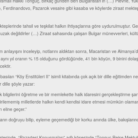
İsmail Hakkı Tonguç, birkaç günden beri Bulgaristan’ın (…) Plevne, Yuk
 Ferdinandovo, Pazarcık vesaire gibi kasaba ve köylerde ziraat mektepler
teplerinde tahsil ve teşkilat halkın ihtiyaçlarına göre uydurulmuştur. G
an uzak değildirler (…) Ziraat sahasında çalışan Bulgar münevverleri, kül
im anlayışını inceleyip, notlarını aldıktan sonra, Macaristan ve Almany
e aynı yıl oranın % 15 olduğunu gördüğünde, 41 bin köyün, 9 binini do
cektir.
ılan “Köy Enstitüleri II” isimli kitabında çok açık bir dille eğitimden ne
 dille şöyle yazar:
bilgilerini öğretme ve bir memlekette halk idaresini gerçekleştirme şart
irilememiş milletlerde halkın kendi kendisi idare etmesi mümkün olamamı
 eline geçer.”
nların doğruyu bilip, eyleme geçemediği bir korku anında ülke, bakışları
tesinde, “Pazartesi Konuşmaları” adlı köşesinde “Tonguç Reise Mektub” a