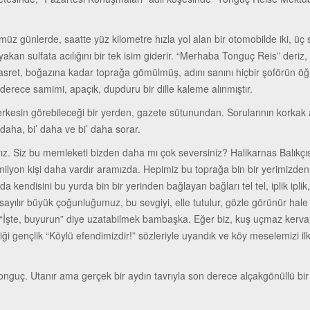
günlerde, saatte yüz kilometre hızla yol alan bir otomobilde iki, üç sa
akan sulfata acılığını bir tek isim giderir. “Merhaba Tonguç Reis” deri
ne hasret, boğazına kadar toprağa gömülmüş, adını sanını hiçbir şoförü
erece samimi, apaçık, dupduru bir dille kaleme alınmıştır.
esin görebileceği bir yerden, gazete sütunundan. Sorularının korkak a
aha, bi’ daha ve bi’ daha sorar.
ız. Siz bu memleketi bizden daha mı çok seversiniz? Halikarnas Balıkçı
lyon kişi daha vardır aramızda. Hepimiz bu toprağa bin bir yerimizden 
a kendisini bu yurda bin bir yerinden bağlayan bağları tel tel, iplik ip
ı sayılır büyük çoğunluğumuz, bu sevgiyi, elle tutulur, gözle görünür h
ek “İşte, buyurun” diye uzatabilmek bambaşka. Eğer biz, kuş uçmaz kerva
iği gençlik “Köylü efendimizdir!” sözleriyle uyandık ve köy meselemizi il
onguç. Utanır ama gerçek bir aydın tavrıyla son derece alçakgönüllü bi