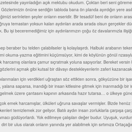
gazetesinde yayınladığın açık mektubu okudum. Çoktan beri seni göreme
Gözlerimizin önüne serdiğin tabloda bana ön planda ayırdığın yere asıl 
imizi serinleten şeyler onların eseridir. Bir tesadüf beni de onların ara
oğruya temastan yoksun kalan aydınları arada sırada olsun gerçekler dü
k. Bu işi beceremediğimiz için aydınlarımızın çoğu öz davalarımızla iliş
ep beraber bu telden çalabilseler iş kolaylaşırdı. Halbuki arabanın teke
 kimi okuma-yazma eğitimini küçümsüyor, kimi de köylünün gönül rızası
ek harcamış olanlara çamur sıçratmak yoluna sapıyorlar. Bereket versin b
n gözlerini açmak gibi kutsal bir dâvayı destekleyenlerin zaferi kazanac
ılanmaları için verdikleri uğraştan söz ettikten sonra, gökyüzüne bir işar
yalana saparsa, inandığı bir insan kitlesine gitmek için inanmadığı bir
gelmek üzere çantasını kapının arkasında hazır tutarsa… o ülkeye gü
çok emek harcamışlar, ülküleri uğruna savaşlar vermişler. Bizde henüz b
dikenleri temizlemek zor geliyor. Batılı aydın insan zorluklarla çarpışa ç
k amacı güdüyorlardı. Yok edilmeye çalışılan değer budur. Uyuşuk, vurdu
 diri bir ulus olarak onların yanında yer alabilmek için sırtımıza Ortaçağ