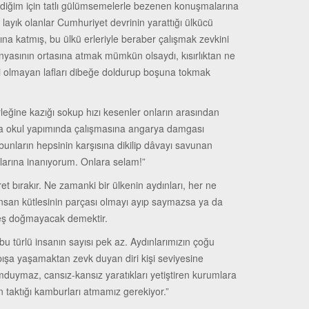
diğim için tatlı gülümsemelerle bezenen konuşmalarına
layık olanlar Cumhuriyet devrinin yarattığı ülkücü
sına katmış, bu ülkü erleriyle beraber çalışmak zevkini
nyasının ortasına atmak mümkün olsaydı, kısırlıktan ne
iği olmayan lafları dibeğe doldurup boşuna tokmak
rleğine kazığı sokup hızı kesenler onların arasından
yla okul yapımında çalışmasına angarya damgası
unların hepsinin karşısına dikilip dâvayı savunan
aklarına inanıyorum. Onlara selam!”
et bırakır. Ne zamanki bir ülkenin aydınları, her ne
 insan kütlesinin parçası olmayı ayıp saymazsa ya da
neş doğmayacak demektir.
u türlü insanın sayısı pek az. Aydınlarımızın çoğu
arpışa yaşamaktan zevk duyan diri kişi seviyesine
mduymaz, cansız-kansız yaratıkları yetiştiren kurumlara
ın taktığı kamburları atmamız gerekiyor.”