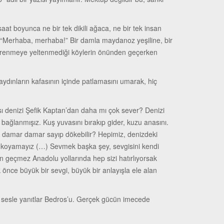
at boyunca ne bir tek dikili ağaca, ne bir tek insan
z, “Merhaba, merhaba!” Bir damla maydanoz yeşiline, bir
n öğrenmeye yeltenmediği köylerin önünden geçerken
ydınların kafasının içinde patlamasını umarak, hiç
sı denizi Şefik Kaptan’dan daha mı çok sever? Denizi
bağlanmışız. Kuş yuvasını bırakıp gider, kuzu anasını.
lik, damar damar sayıp dökebilir? Hepimiz, denizdeki
ale koyamayız (…) Sevmek başka şey, sevgisini kendi
n geçmez Anadolu yollarında hep sizi hatırlıyorsak
k önce büyük bir sevgi, büyük bir anlayışla ele alan
r sesle yanıtlar Bedros’u. Gerçek gücün imecede