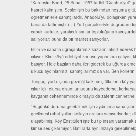
“Kardeşim Bedri, 25 Şubat 1957 tarihli “Cumhuriyet” 
hasret kalmıştım. Seslenişin bu bakımdan hoşuma gitti. 
öğretmenlerle sanatçılardır. Anadolu’yu dolaşırken yüreğ
bana da tattırmıştır (…) Yurt gerçekleriyle doğrudan d
çabuk kurtulur, yaratıcı insanlar topluluğuna kavuşurdu
sallıyorlar; bunu da bir marifet sanıyorlar.
Bilim ve sanatla uğraşanlarımız sazlarını akort ederek h
çıkıyor. Kimi köyü edebiyat konusu yapanlara çatıyor,
basıyor. Hele bazıları daha ileri giderek bu uğurda em
ülkücü aydınlarımız, sanatçılarımız da var. Ben körleri
Tonguç, yurt dışında gezdiği kalkınmış ülkelerin köy yap
çıkar için olursa olsun; umudunu kaybederse, korkarsa, 
kavganın cehenneminde olmayıp da zaferin cennetine 
“Bugünkü duruma gelebilmek için aydınlarla sanatçılar 
geçilmesi rahat yolları kollayıp oralara sapıveriyorlar; 
ulaşabilmiş. Köy Enstitüleri işte bu tip insanı yaratma
kimse ses çıkarmıyor. Batılılarla aynı hizaya gelebilmek;