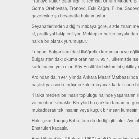
“Türkiye Kültür Bakanlığı İlk Tedrisat Umum Müdürü B. 
Gorna-Orehovitsa, Tronovo, Eski Zağra, Filibe, Sadovo,
gazetesine şu beyanatta bulunmuştur:
Seyahatlerimden aldığım intibaya göre, sizde ziraat mek
ki, pratik yol takip ediliyor. Mektepler halkın hayatınd
halkla bir olarak yürümüştür.”
Tonguç, Bulgaristan’daki ilköğretim kurumlarını ve eğit
Bulgaristan’daki okuma oranının % 93,1, ülkemizde is
kurtulmanın yolu olan Köy Enstitüleri sistemini şekilleye
Ardından da, 1944 yılında Ankara Maarif Matbaası’nda bas
başlıklı yazısında tartışma kaldırmayacak kadar sade bir
“Halka medeni bir insan topluluğu halinde yaşamanın ilk 
ve mecburi kılmaktır. Bireyleri bu çarktan tamamen geç
mukadderatı tek insanın veya küçük bir insan kümesinin
Haklı çıkar Tonguç Baba, tam da dediği gibi olur. Aydı
Enstitüleri kapatılır.
Bedri Rahmi’nin, 25 Şubat 1957 tarihli Cumhuriyet gaze