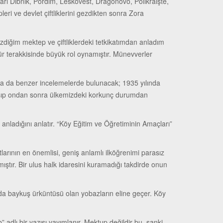
arı Dıbnik, Pordim, Leskovest, Dragonovo, Polikraişte,
i ve devlet çiftliklerini gezdikten sonra Zora
ezdiğim mektep ve çiftliklerdeki tetkikatımdan anladım
tür terakkisinde büyük rol oynamıştır. Münevverler
a’da da benzer incelemelerde bulunacak; 1935 yılında
laşıp ondan sonra ülkemizdeki korkunç durumdan
 anladığını anlatır. “Köy Eğitim ve Öğretiminin Amaçları”
larının en önemlisi, geniş anlamlı ilköğrenimi parasız
ştır. Bir ulus halk idaresini kuramadığı takdirde onun
nda baykuş ürküntüsü olan yobazların eline geçer. Köy
dlı bir yazısı yayımlanır. Mektup değildir bu, sanki