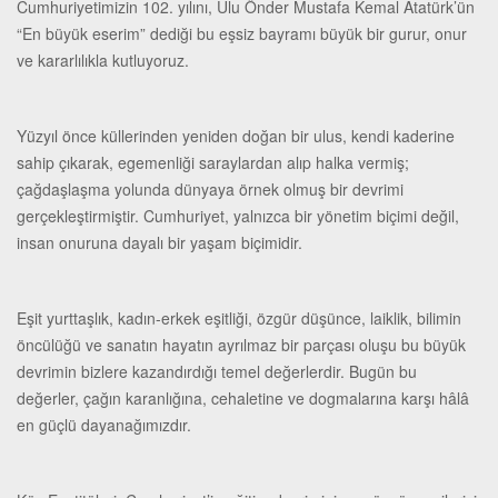
Cumhuriyetimizin 102. yılını, Ulu Önder Mustafa Kemal Atatürk’ün
“En büyük eserim” dediği bu eşsiz bayramı büyük bir gurur, onur
ve kararlılıkla kutluyoruz.
Yüzyıl önce küllerinden yeniden doğan bir ulus, kendi kaderine
sahip çıkarak, egemenliği saraylardan alıp halka vermiş;
çağdaşlaşma yolunda dünyaya örnek olmuş bir devrimi
gerçekleştirmiştir. Cumhuriyet, yalnızca bir yönetim biçimi değil,
insan onuruna dayalı bir yaşam biçimidir.
Eşit yurttaşlık, kadın-erkek eşitliği, özgür düşünce, laiklik, bilimin
öncülüğü ve sanatın hayatın ayrılmaz bir parçası oluşu bu büyük
devrimin bizlere kazandırdığı temel değerlerdir. Bugün bu
değerler, çağın karanlığına, cehaletine ve dogmalarına karşı hâlâ
en güçlü dayanağımızdır.