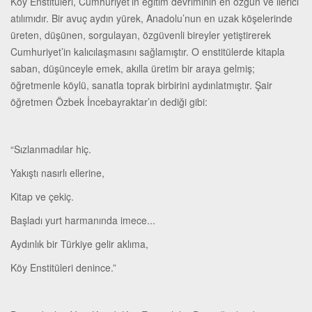
Köy Enstitüleri, Cumhuriyet’in eğitim devriminin en özgün ve ilerici
atılımıdır. Bir avuç aydın yürek, Anadolu’nun en uzak köşelerinde
üreten, düşünen, sorgulayan, özgüvenli bireyler yetiştirerek
Cumhuriyet’in kalıcılaşmasını sağlamıştır. O enstitülerde kitapla
saban, düşünceyle emek, akılla üretim bir araya gelmiş;
öğretmenle köylü, sanatla toprak birbirini aydınlatmıştır. Şair
öğretmen Özbek İncebayraktar’ın dediği gibi:
“Sızlanmadılar hiç.
Yakıştı nasırlı ellerine,
Kitap ve çekiç.
Başladı yurt harmanında imece...
Aydınlık bir Türkiye gelir aklıma,
Köy Enstitüleri denince.”