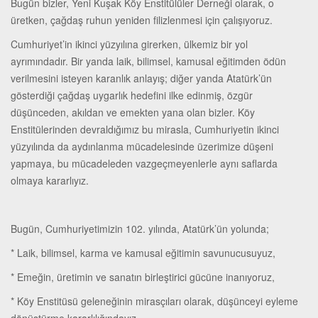
Bugün bizler, Yeni Kuşak Köy Enstitülüler Derneği olarak, o
üretken, çağdaş ruhun yeniden filizlenmesi için çalışıyoruz.
Cumhuriyet’in ikinci yüzyılına girerken, ülkemiz bir yol
ayrımındadır. Bir yanda laik, bilimsel, kamusal eğitimden ödün
verilmesini isteyen karanlık anlayış; diğer yanda Atatürk’ün
gösterdiği çağdaş uygarlık hedefini ilke edinmiş, özgür
düşünceden, akıldan ve emekten yana olan bizler. Köy
Enstitülerinden devraldığımız bu mirasla, Cumhuriyetin ikinci
yüzyılında da aydınlanma mücadelesinde üzerimize düşeni
yapmaya, bu mücadeleden vazgeçmeyenlerle aynı saflarda
olmaya kararlıyız.
Bugün, Cumhuriyetimizin 102. yılında, Atatürk’ün yolunda;
* Laik, bilimsel, karma ve kamusal eğitimin savunucusuyuz,
* Emeğin, üretimin ve sanatın birleştirici gücüne inanıyoruz,
* Köy Enstitüsü geleneğinin mirasçıları olarak, düşünceyi eyleme