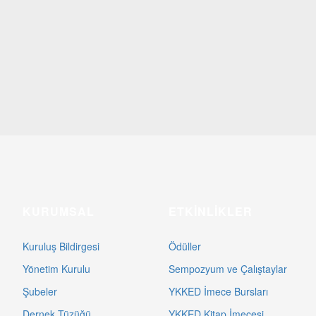
KURUMSAL
ETKINLIKLER
Kuruluş Bildirgesi
Ödüller
Yönetim Kurulu
Sempozyum ve Çalıştaylar
Şubeler
YKKED İmece Bursları
Dernek Tüzüğü
YKKED Kitap İmecesi