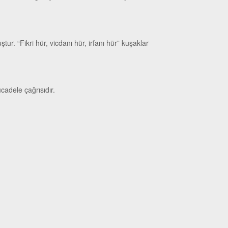
ur. “Fikri hür, vicdanı hür, irfanı hür” kuşaklar
ücadele çağrısıdır.