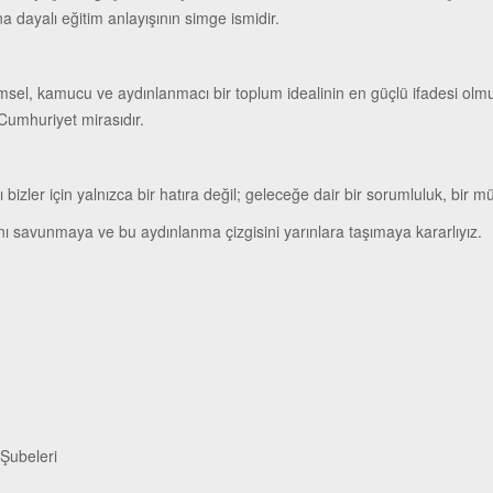
a dayalı eğitim anlayışının simge ismidir.
msel, kamucu ve aydınlanmacı bir toplum idealinin en güçlü ifadesi olmuşt
Cumhuriyet mirasıdır.
 bizler için yalnızca bir hatıra değil; geleceğe dair bir sorumluluk, bir m
şını savunmaya ve bu aydınlanma çizgisini yarınlara taşımaya kararlıyız.
Şubeleri