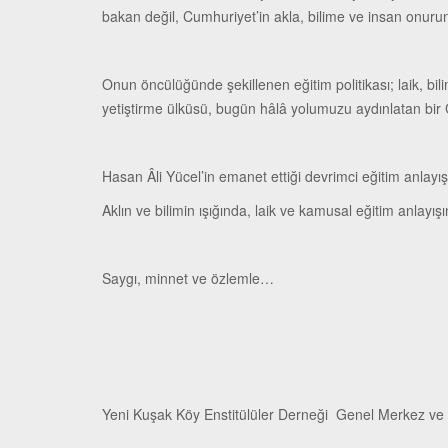
bakan değil, Cumhuriyet’in akla, bilime ve insan onurun
Onun öncülüğünde şekillenen eğitim politikası; laik, bili
yetiştirme ülküsü, bugün hâlâ yolumuzu aydınlatan bir 
Hasan Âli Yücel’in emanet ettiği devrimci eğitim anlayışı
Aklın ve bilimin ışığında, laik ve kamusal eğitim anlayı
Saygı, minnet ve özlemle…
Yeni Kuşak Köy Enstitülüler Derneği Genel Merkez ve 