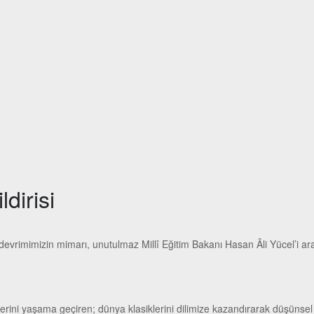
dirisi
evrimimizin mimarı, unutulmaz Millî Eğitim Bakanı Hasan Âli Yücel’i ar
erini yaşama geçiren; dünya klasiklerini dilimize kazandırarak düşünsel