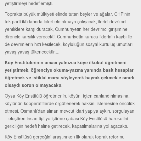
yetiştirmeyi hedeflemişti.
Toprakta büyük mülkiyeti elinde tutan beyler ve ağalar, CHP’nin
tek parti iktidarında ipleri ele almaya çalışacak, ilerici devrimci
yeniliklere karşı duracak, Cumhuriyetin her devrimci girişimine
dirençle karşılık verecekti. Cumhuriyetin kurucu liderinin kaybı ile
de devrimlerin hızı kesilecek, köylülüğün sosyal kurtuluş umutları
yavaş yavaş tükenecektir....
Köy Enstitülerinin amacı yalnızca köye ilkokul öğretmeni
yetiştirmek, öğrenciye okuma-yazma yanında basit hesaplar
öğretmek ve istiklal marşı söyleyerek bayrak çekmekle sınırlı
olsaydı sorun olmayacaktı.
Oysa Köy Enstitülü öğretmenin, köyün içten canlandırılmasına,
köylünün kooperatiflerde örgütlenerek hakkını istemesine öncülük
etmesi, Osmanlı’dan alınan mevcut idari yapıya aykırı, sorgulayan
– eleştiren insan tipi yetiştirme çabası Köy Enstitüsü hareketini
gericiliğin hedefi haline getirecek, kapatılmalarına yol açacaktı.
Köy Enstitüsü gerçeğini araştırırken ilk olarak toprak reformu