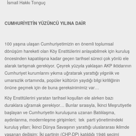
İsmail Hakkı Tonguç
CUMHURİYETİN YÜZÜNCÜ YILINA DAİR
100 yaşına ulaşan Cumhuriyetimizin en önemli toplumsal
dönüşüm hareketi olan Köy Enstitülerini anlayabilmek için kuruluş
öncesinden kapatılışına kadar geçen tarihsel süreci çok yönlü ele
alarak tartışmak gerekiyor. Çeyrek yüzyıla yaklaşan AKP iktidarının
Cumhuriyet kurumlarını yıkıma uğratarak yarattığı yılgınlık ve
umarsızlık ortamında, popüler kültürün yaydığı bilgi kirliliğinin
önüne geçmek için de buna gereksinimimiz var…
Köy Enstitülerini yaratan tarihsel koşulları ele alırken bazı
duraklara uğramak gerekiyor… Bunlar sırasıyla, İkinci Meşrutiyetle
başlayan ve Cumhuriyetin kuruluşuna uzanan Batılılaşma,
aydınlanma, modernleşme girişimleri; tek parti yönetimindeki
kuruluş yılları; İkinci Dünya Savaşının yarattığı uluslararası iklimde
yaşanan değişim; İki partinin (CHP-DP) katıldığı 1946 seçimi