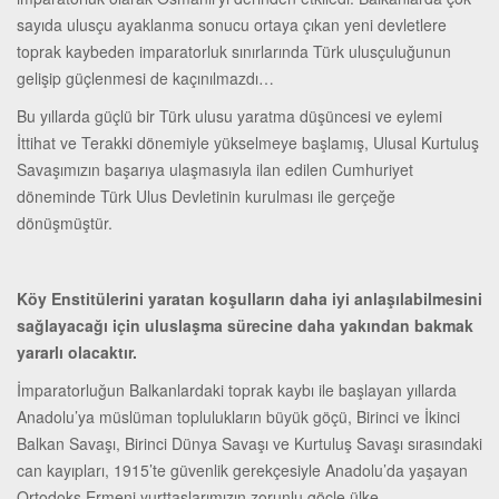
sayıda ulusçu ayaklanma sonucu ortaya çıkan yeni devletlere
toprak kaybeden imparatorluk sınırlarında Türk ulusçuluğunun
gelişip güçlenmesi de kaçınılmazdı…
Bu yıllarda güçlü bir Türk ulusu yaratma düşüncesi ve eylemi
İttihat ve Terakki dönemiyle yükselmeye başlamış, Ulusal Kurtuluş
Savaşımızın başarıya ulaşmasıyla ilan edilen Cumhuriyet
döneminde Türk Ulus Devletinin kurulması ile gerçeğe
dönüşmüştür.
Köy Enstitülerini yaratan koşulların daha iyi anlaşılabilmesini
sağlayacağı için uluslaşma sürecine daha yakından bakmak
yararlı olacaktır.
İmparatorluğun Balkanlardaki toprak kaybı ile başlayan yıllarda
Anadolu’ya müslüman toplulukların büyük göçü, Birinci ve İkinci
Balkan Savaşı, Birinci Dünya Savaşı ve Kurtuluş Savaşı sırasındaki
can kayıpları, 1915’te güvenlik gerekçesiyle Anadolu’da yaşayan
Ortodoks Ermeni yurttaşlarımızın zorunlu göçle ülke