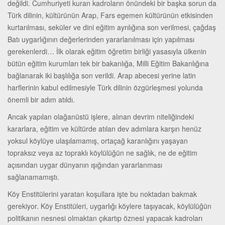
değildi. Cumhuriyeti kuran kadroların önündeki bir başka sorun da
Türk dilinin, kültürünün Arap, Fars egemen kültürünün etkisinden
kurtarılması, seküler ve dini eğitim ayrılığına son verilmesi, çağdaş
Batı uygarlığının değerlerinden yararlanılması için yapılması
gerekenlerdi… İlk olarak eğitim öğretim birliği yasasıyla ülkenin
bütün eğitim kurumları tek bir bakanlığa, Milli Eğitim Bakanlığına
bağlanarak iki başlılığa son verildi. Arap abecesi yerine latin
harflerinin kabul edilmesiyle Türk dilinin özgürleşmesi yolunda
önemli bir adım atıldı.
Ancak yapılan olağanüstü işlere, alınan devrim niteliğindeki
kararlara, eğitim ve kültürde atılan dev adımlara karşın henüz
yoksul köylüye ulaşılamamış, ortaçağ karanlığını yaşayan
topraksız veya az topraklı köylülüğün ne sağlık, ne de eğitim
açısından uygar dünyanın ışığından yararlanması
sağlanamamıştı.
Köy Enstitülerini yaratan koşullara işte bu noktadan bakmak
gerekiyor. Köy Enstitüleri, uygarlığı köylere taşıyacak, köylülüğün
politikanın nesnesi olmaktan çıkartıp öznesi yapacak kadroları