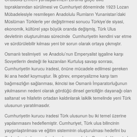
topraklarından sürülmesi ve Cumhuriyet döneminde 1923 Lozan
Mübadelesiyle resmileşen Anadolulu Rumların Yunanistan’daki
Müslüman Türklerle yer değiştirmesi sonucu Türkiye’de siyasi,
ekonomik, kültürel yapı büyük oranda değişmiş, Türk Ulus
devletinin oluşturulması sürecinde Cumhuriyetin kendini var etme
ve sürdürülebilir kılması yeni bir sorun olarak ortaya çıkmıştır.
Osmanlı teslimiyeti ve Anadolu’nun Emperyalist işgaline karşı
Sovyetlerin desteği ile kazanılan Kurtuluş savaşı sonrası,
Cumhuriyetin kurucu iradesi, önüne mücadele edilmesi gereken
iki ana hedef koymuştur. İlk görev, emperyalizme karşı tam
bağımsızlığın sağlanması, ikincisi ise Osmanlı İmparatorluğunun
yıkılmasının nedeni olarak gördüğü dinsel gericiliğin dayanağı olan
saltanat ve hilafetin ortadan kaldırılarak laiklik temelinde yeni Türk
ulusunun yaratılmasıdır.
Cumhuriyetin kurucu iradesi Türk ulusunun bu iki temel üzerine
yapılanmasını hedeflemiştir. Cumhuriyet, Türk ulus bilincinin
yaygınlaştırılması ve eğitim sisteminin oluşturulması hedefini bu