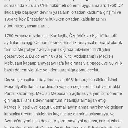
sonrasında kurulan CHP hükümeti dönemi uygulamaları; 1950 DP
iktidarıyla başlayan devrim yasalarını ortadan kaldırma girişimi ve
1954’te Köy Enstitülerini hukuken ortadan kaldırılmasının
günümüze yansımaları…
1789 Fransız devriminin “Kardeşlik, Özgürlük ve Eşitlik” temelli
aydınlanma ışığı Osmanlı topraklarına ilk anayasal monarşi olarak
“Birinci Meşrutiyet” adıyla yansıdığında takvimler 1876 yılını
gösteriyordu. Bu dönem 1878’te İkinci Abdülhamit’in Meclis-i
Mebusanı kapatıp anayasayı rafa kaldırmasıyla bitecek ve 30 yıllık
baskı dönemiyle ülke yeniden karanlığa gömülecekti.
Dış ve iç koşulların dayatmasıyla 1908’de gerçekleştirilen İkinci
Meşrutiyet’in ilanının ardından yapılan seçimleri İttihat ve Terakki
Partisi kazanmış, Meclis-i Mebusanın açılmasıyla yeni bir döneme
girilmişti. Fransız devriminin tüm insanlığa armağan ettiği
kardeşlik, eşitlik ve özgürlük temalı aydınlanma hareketiyle gelişen
kapitalist üretim ilişkilerinin kaçınılmaz olarak uluslaşmaya, ve
Avrupa’da yeni ulus devletler yaratmaya yol açması, çok uluslu bir
imparatorluk olarak Osmanlı’yı derinden etkiledi. Balkanlarda çok