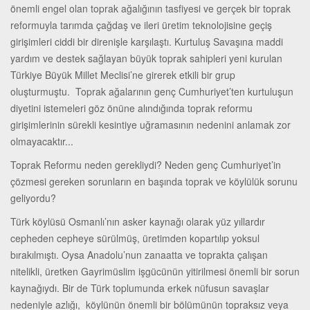
önemli engel olan toprak ağalığının tasfiyesi ve gerçek bir toprak
reformuyla tarımda çağdaş ve ileri üretim teknolojisine geçiş
girişimleri ciddi bir direnişle karşılaştı. Kurtuluş Savaşına maddi
yardım ve destek sağlayan büyük toprak sahipleri yeni kurulan
Türkiye Büyük Millet Meclisi’ne girerek etkili bir grup
oluşturmuştu. Toprak ağalarının genç Cumhuriyet’ten kurtuluşun
diyetini istemeleri göz önüne alındığında toprak reformu
girişimlerinin sürekli kesintiye uğramasının nedenini anlamak zor
olmayacaktır...
Toprak Reformu neden gerekliydi? Neden genç Cumhuriyet’in
çözmesi gereken sorunların en başında toprak ve köylülük sorunu
geliyordu?
Türk köylüsü Osmanlı’nın asker kaynağı olarak yüz yıllardır
cepheden cepheye sürülmüş, üretimden kopartılıp yoksul
bırakılmıştı. Oysa Anadolu’nun zanaatta ve toprakta çalışan
nitelikli, üretken Gayrimüslim işgücünün yitirilmesi önemli bir sorun
kaynağıydı. Bir de Türk toplumunda erkek nüfusun savaşlar
nedeniyle azlığı, köylünün önemli bir bölümünün topraksız veya