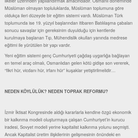
ilkeler üzerinden yapılandırmak amacındadır. Osmanlı döneminde
Müslüman olmayan topluluklarda, Müslüman toplumuna göre
oldukça ileri düzeyde bir eğitim sistemi vardı. Müslüman Türk
toplumunda ise 19. yüzyıl başlarından itibaren Batılılaşma çabaları
sonucu savaşlar için gereksinim duyulduğu için kentlerde
kurulmaya başlanan Tıp, Mühendislik okulları yanında medrese
eğitimi ile yürütülen bir yapı vardır.
Yeni eğitim sistemi genç Cumhuriyeti çağdaş uygarlığa bağlayan
en temel araç olmalı, Osmanlıdan gelen kötü gidişe son vererek,
“fikri hür, vicdanı hür, irfanı hür” kuşaklar yetiştirilmelidir…
NEDEN KÖYLÜLÜK? NEDEN TOPRAK REFORMU?
İzmir İktisat Kongresinde aldığı kararlarla kendine özgü ekonomik
bir kalkınma modeli oluşturmaya çalışan Cumhuriyet’in kurucu
iradesi, Sovyet modeli yerine kapitalist kalkınma yolunu seçmişti.
Ancak Kapitalist üretim ilişkilerinin gelişmesinin önündeki en