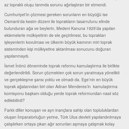
az topraklı oluşu tarımda sorunu ağırlaştıran bir etmendi.
Cumhuriyet’in çözmesi gereken sorunların en büyüğü ise
Osmanlı’da kesim düzeni ile toprakların tasarrufunu elinde
bulunduran ağa ve beylerin, Medeni Kanuna 1929’da yapılan
eklemelerle mülkiyetinin de ele geçirilmesi, bu toprakları
işleyenlerin kovulması ve ülkenin büyük kısmının miri toprak
sisteminden kişi mülkiyetine aktarılması sonucunu doğuran
yapılanmaydı.
İsmet İnönü döneminde toprak reformu kamulaştırma ile birlikte
değerlendirildi. Sorun çözmekten çok sorun yaratmaya yönelikti
ve gerçekleşme şansı yoktu ve olmadı da. Ege’nin en büyük
toprak ağalarından biri olan Adnan Menderes’in kamulaştırma
komisyonu başkanı olduğu yerde toprak reformundan nasıl söz
edilebilirdi?
Farklı diller konuşan ve ayrı inançlara sahip olan topluluklardan
oluşan İmparatorluğun yerine, Türk Ulus devleti yapılandırılmaya
çalışılırken ortaya çıkan ağır sorunları aşmaya çalışmak kolay