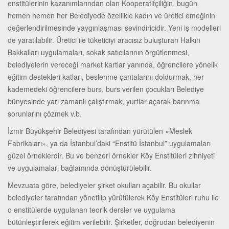
enstitülerinin kazanımlarından olan Kooperatifçiliğin, bugün
hemen hemen her Belediyede özellikle kadın ve üretici emeğinin
değerlendirilmesinde yaygınlaşması sevindiricidir. Yeni iş modelleri
de yaratılabilir. Üretici ile tüketiciyi aracısız buluşturan Halkın
Bakkalları uygulamaları, sokak satıcılarının örgütlenmesi,
belediyelerin vereceği market kartlar yanında, öğrencilere yönelik
eğitim destekleri katları, beslenme çantalarını doldurmak, her
kademedeki öğrencilere burs, burs verilen çocukları Belediye
bünyesinde yarı zamanlı çalıştırmak, yurtlar açarak barınma
sorunlarını çözmek v.b.
İzmir Büyükşehir Belediyesi tarafından yürütülen «Meslek
Fabrikaları», ya da İstanbul’daki “Enstitü İstanbul” uygulamaları
güzel örneklerdir. Bu ve benzeri örnekler Köy Enstitüleri zihniyeti
ve uygulamaları bağlamında dönüştürülebilir.
Mevzuata göre, belediyeler şirket okulları açabilir. Bu okullar
belediyeler tarafından yönetilip yürütülerek Köy Enstitüleri ruhu ile
o enstitülerde uygulanan teorik dersler ve uygulama
bütünleştirilerek eğitim verilebilir. Şirketler, doğrudan belediyenin