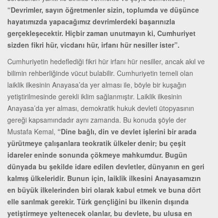
“Devrimler, sayın öğretmenler sizin, toplumda ve düşünce
hayatımızda yapacağımız devrimlerdeki başarınızla
gerçekleşecektir. Hiçbir zaman unutmayın ki, Cumhuriyet
sizden fikri hür, vicdanı hür, irfanı hür nesiller ister”.
Cumhuriyetin hedeflediği fikri hür irfanı hür nesiller, ancak akıl ve
bilimin rehberliğinde vücut bulabilir. Cumhuriyetin temeli olan
laiklik ilkesinin Anayasa’da yer alması ile, böyle bir kuşağın
yetiştirilmesinde gerekli iklim sağlanmıştır. Laiklik ilkesinin
Anayasa’da yer alması, demokratik hukuk devleti ütopyasının
gereği kapsamındadır aynı zamanda. Bu konuda şöyle der
Mustafa Kemal,
“Dine bağlı, din ve devlet işlerini bir arada
yürütmeye çalışanlara teokratik ülkeler denir; bu çeşit
idareler eninde sonunda çökmeye mahkumdur. Bugün
dünyada bu şekilde idare edilen devletler, dünyanın en geri
kalmış ülkeleridir. Bunun için, laiklik ilkesini Anayasamızın
en büyük ilkelerinden biri olarak kabul etmek ve buna dört
elle sarılmak gerekir. Türk gençliğini bu ilkenin dışında
yetiştirmeye yeltenecek olanlar, bu devlete, bu ulusa en