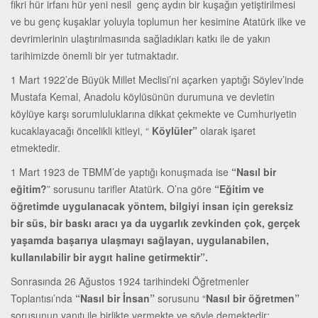
fikri hür irfanı hür yeni nesil genç aydın bir kuşağın yetiştirilmesi
ve bu genç kuşaklar yoluyla toplumun her kesimine Atatürk ilke ve
devrimlerinin ulaştırılmasında sağladıkları katkı ile de yakın
tarihimizde önemli bir yer tutmaktadır.
1 Mart 1922’de Büyük Millet Meclisi’ni açarken yaptığı Söylev’inde
Mustafa Kemal, Anadolu köylüsünün durumuna ve devletin
köylüye karşı sorumluluklarına dikkat çekmekte ve Cumhuriyetin
kucaklayacağı öncelikli kitleyi, “
Köylüler”
olarak işaret
etmektedir.
1 Mart 1923 de TBMM’de yaptığı konuşmada ise
“Nasıl bir
eğitim?
” sorusunu tarifler Atatürk. O’na göre
“Eğitim ve
öğretimde uygulanacak yöntem, bilgiyi insan için gereksiz
bir süs, bir baskı aracı ya da uygarlık zevkinden çok, gerçek
yaşamda başarıya ulaşmayı sağlayan, uygulanabilen,
kullanılabilir bir aygıt haline getirmektir”.
Sonrasında 26 Ağustos 1924 tarihindeki Öğretmenler
Toplantısı’nda
“Nasıl bir İnsan”
sorusunu “
Nasıl bir öğretmen”
sorusunun yanıtı ile birlikte vermekte ve şöyle demektedir;