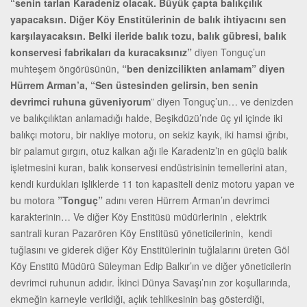
“senin tarlan Karadeniz olacak. Büyük çapta balıkçılık
yapacaksın. Diğer Köy Enstitülerinin de balık ihtiyacını sen
karşılayacaksın. Belki ileride balık tozu, balık gübresi, balık
konservesi fabrikaları da kuracaksınız”
diyen Tonguç’un
muhteşem öngörüsünün,
“ben denizcilikten anlamam” diyen
Hürrem Arman’a, “Sen üstesinden gelirsin, ben senin
devrimci ruhuna güveniyorum
” diyen Tonguç’un… ve denizden
ve balıkçılıktan anlamadığı halde, Beşikdüzü’nde üç yıl içinde iki
balıkçı motoru, bir nakliye motoru, on sekiz kayık, iki hamsi ığrıbı,
bir palamut gırgırı, otuz kalkan ağı ile Karadeniz’in en güçlü balık
işletmesini kuran, balık konservesi endüstrisinin temellerini atan,
kendi kurdukları işliklerde 11 ton kapasiteli deniz motoru yapan ve
bu motora
”Tonguç”
adını veren Hürrem Arman’ın devrimci
karakterinin… Ve diğer Köy Enstitüsü müdürlerinin , elektrik
santrali kuran Pazarören Köy Enstitüsü yöneticilerinin, kendi
tuğlasını ve giderek diğer Köy Enstitülerinin tuğlalarını üreten Göl
Köy Enstitü Müdürü Süleyman Edip Balkır’ın ve diğer yöneticilerin
devrimci ruhunun adıdır. İkinci Dünya Savaşı’nın zor koşullarında,
ekmeğin karneyle verildiği, açlık tehlikesinin baş gösterdiği,