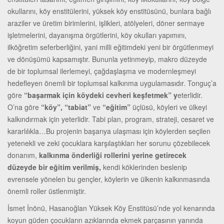
okullarını, köy enstitülerini, yüksek köy enstitüsünü, bunlara bağlı
araziler ve üretim birimlerini, işlikleri, atölyeleri, döner sermaye
işletmelerini, dayanışma örgütlerini, köy okulları yapımını,
ilköğretim seferberliğini, yani milli eğitimdeki yeni bir örgütlenmeyi
ve dönüşümü kapsamıştır. Bununla yetinmeyip, makro düzeyde
de bir toplumsal ilerlemeyi, çağdaşlaşma ve modernleşmeyi
hedefleyen önemli bir toplumsal kalkınma uygulamasıdır. Tonguç’a
göre
“başarmak için köydeki cevheri keşfetmek” y
eterlidir.
O’na göre
“köy”, “tabiat”
ve
“eğitim”
üçlüsü, köyleri ve ülkeyi
kalkındırmak için yeterlidir. Tabi plan, program, strateji, cesaret ve
kararlılıkla…Bu projenin başarıya ulaşması için köylerden seçilen
yetenekli ve zeki çocuklara karşılaştıkları her sorunu çözebilecek
donanım,
kalkınma önderliği rollerini yerine getirecek
düzeyde bir eğitim verilmiş,
kendi köklerinden beslenip
evrensele yönelen bu gençler, köylerin ve ülkenin kalkınmasında
önemli roller üstlenmiştir.
İsmet İnönü, Hasanoğlan Yüksek Köy Enstitüsü’nde yol kenarında
koyun güden çocukların azıklarında ekmek parçasının yanında