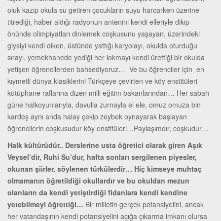
oluk kazıp okula su getiren çocukların suyu harcarken üzerine
titrediği, haber aldığı radyonun antenini kendi elleriyle dikip
önünde olimpiyatları dinlemek coşkusunu yaşayan, üzerindeki
giysiyi kendi diken, üstünde yattığı karyolayı, okulda oturduğu
sırayı, yemekhanede yediği her lokmayı kendi ürettiği bir okulda
yetişen öğrencilerden bahsediyoruz… Ve bu öğrenciler için en
kıymetli dünya klasiklerini Türkçeye çevirten ve köy enstitüleri
kütüphane raflarına dizen milli eğitim bakanlarından… Her sabah
güne halkoyunlarıyla, davulla zurnayla el ele, omuz omuza bin
kardeş aynı anda halay çekip zeybek oynayarak başlayan
öğrencilerin coşkusudur köy enstitüleri…Paylaşımdır, coşkudur…
Halk kültürüdür.. Derslerine usta öğretici olarak giren Aşık
Veysel’dir, Ruhi Su’dur, hafta sonları sergilenen piyesler,
okunan şiirler, söylenen türkülerdir… Hiç kimseye muhtaç
olmamanın öğretildiği okullardır ve bu okuldan mezun
olanların da kendi yetiştirdiği fidanlara kendi kendine
yetebilmeyi öğrettiği…
Bir milletin gerçek potansiyelini, ancak
her vatandaşının kendi potansiyelini açığa çıkarma imkanı olursa