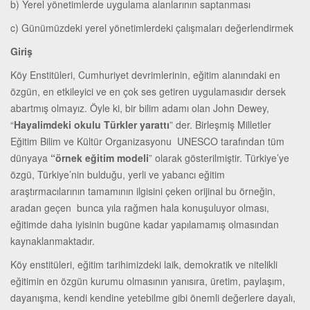
b) Yerel yönetimlerde uygulama alanlarının saptanması
c) Günümüzdeki yerel yönetimlerdeki çalışmaları değerlendirmek
Giriş
Köy Enstitüleri, Cumhuriyet devrimlerinin, eğitim alanındaki en
özgün, en etkileyici ve en çok ses getiren uygulamasıdır dersek
abartmış olmayız. Öyle ki, bir bilim adamı olan John Dewey,
“
Hayalimdeki okulu Türkler yarattı
” der. Birleşmiş Milletler
Eğitim Bilim ve Kültür Organizasyonu UNESCO tarafından tüm
dünyaya
“örnek eğitim modeli
” olarak gösterilmiştir. Türkiye’ye
özgü, Türkiye’nin bulduğu, yerli ve yabancı eğitim
araştırmacılarının tamamının ilgisini çeken orijinal bu örneğin,
aradan geçen bunca yıla rağmen hala konuşuluyor olması,
eğitimde daha iyisinin bugüne kadar yapılamamış olmasından
kaynaklanmaktadır.
Köy enstitüleri, eğitim tarihimizdeki laik, demokratik ve nitelikli
eğitimin en özgün kurumu olmasının yanısıra, üretim, paylaşım,
dayanışma, kendi kendine yetebilme gibi önemli değerlere dayalı,