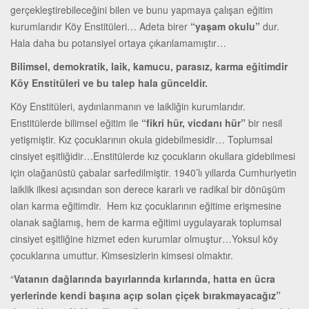
gerçekleştirebileceğini bilen ve bunu yapmaya çalışan eğitim
kurumlarıdır Köy Enstitüleri… Adeta birer
“yaşam okulu”
dur.
Hala daha bu potansiyel ortaya çıkarılamamıştır…
Bilimsel, demokratik, laik, kamucu, parasız, karma eğitimdir
Köy Enstitüleri ve bu talep hala günceldir.
Köy Enstitüleri, aydınlanmanın ve laikliğin kurumlarıdır.
Enstitülerde bilimsel eğitim ile
“fikri hür, vicdanı hür”
bir nesil
yetişmiştir. Kız çocuklarının okula gidebilmesidir… Toplumsal
cinsiyet eşitliğidir…Enstitülerde kız çocukların okullara gidebilmesi
için olağanüstü çabalar sarfedilmiştir. 1940’lı yıllarda Cumhuriyetin
laiklik ilkesi açısından son derece kararlı ve radikal bir dönüşüm
olan karma eğitimdir. Hem kız çocuklarının eğitime erişmesine
olanak sağlamış, hem de karma eğitimi uygulayarak toplumsal
cinsiyet eşitliğine hizmet eden kurumlar olmuştur…Yoksul köy
çocuklarına umuttur. Kimsesizlerin kimsesi olmaktır.
“
Vatanın dağlarında bayırlarında kırlarında, hatta en ücra
yerlerinde kendi başına açıp solan çiçek bırakmayacağız”