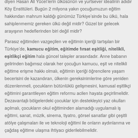
diyen Hasan Ali Yücel’lerin ülküsünün ve yurtsever idealinin adıdır
Köy Enstitüleri. Bugün 2 milyona yakın çocuğumuzun eğitim
hakkından mahrum kaldığı günümüz Türkiye’sinde bu ülkü, hala
sahiplenmemiz gereken ülkü değil midir? Güzel bir gelecek
arayışının hedeflerinden biri değil midir?
Parasız eğitimden vazgeçilen ve eğitimin içeriği tartışılan bir
Türkiye’de,
kamucu eğitim, eğitimde fırsat eşitliği, nitelikli,
eşitlikçi eğitim
hala güncel talepler arasındadır. Anne babanın
gelirinden bağımsız olarak her çocuğun kamucu, eşit ve nitelikli
eğitime erişme hakkı olmalı, eğitimin içeriği öğrencilere yaşam
becerisini de kazandıran, ülkenin gereksinimlerine göre yeniden
düzenlenmeli, çocukların bütünlüklü gelişmesini, kamusal eşitlikçi
eğitimini garantileyen eğitim reformu acilen hayata geçirilmelidir.
Dezavantajlı bölgelerdeki çocuklar için destekleyici yaz okulları
açılmalı, çocukların okul eğitiminden alamadığı uygulamalı iş
eğitimi, sanat, müzik, sinema, tiyatro, görsel sanatlar gibi çeşitli
atölye çalışmaları ile ve teknoloji eğitimi ile onların aydınlanma ve
çağdaş eğitime ulaşma ihtiyacı giderilebilmelidir.