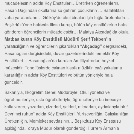
mücadelesinin adıdır Köy Enstitüleri…Üretirken öğrenenlerin,
Hasan Dağı’ndan okullarına su getiren çocukların … Bataklıktan
vaha yaratanların… Gölköy’de okul binaları için tuğla üretenlerin…
Beşikdüzü’nde balıkçılık filosu kurup, bütün köy enstitülerine balık
gönderen öğrencilerin mücadelesidir… Malatya Akçadağ’da okula
Matbaa kuran Köy Enstitüsü Müdürü Şerif Tekben’in
yaratıcılığının ve öğrencilerin çıkardıkları
“Akçadağ”
dergisindeki,
Hasanoğlan dergisindeki, duvar gazetelerindeki emektir Köy
Enstitüleri… Hasanoğlan’da kurulan Amfitiyatrodur, heykel
müzesidir. Teneffüslerde çalınan klasik müziktir, çağı yakalama
kararlılığının adıdır Köy Enstitüleri ve bütün yönleriyle hala
günceldir.
Bakanıyla, İlköğretim Genel Müdürüyle, Okul yönetici ve
öğretmenleriyle, usta öğreticileriyle, öğrencileriyle bu imeceye
katkı veren, yazarları, çizerleri, şairleri, mimarları, aydınlarıyla bir “
Devrimci ruhun” adıdır Köy Enstitüleri. Yurtseverliğin, Çalışkanlığın,
Üretkenliğin, Memleket sevdasının… Beşikdüzü Köy Enstitüsü
açıldığında, oraya Müdür olarak gönderdiği Hürrem Arman’a