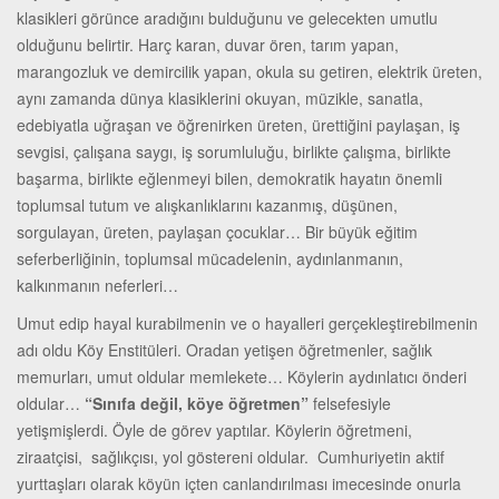
klasikleri görünce aradığını bulduğunu ve gelecekten umutlu
olduğunu belirtir. Harç karan, duvar ören, tarım yapan,
marangozluk ve demircilik yapan, okula su getiren, elektrik üreten,
aynı zamanda dünya klasiklerini okuyan, müzikle, sanatla,
edebiyatla uğraşan ve öğrenirken üreten, ürettiğini paylaşan, iş
sevgisi, çalışana saygı, iş sorumluluğu, birlikte çalışma, birlikte
başarma, birlikte eğlenmeyi bilen, demokratik hayatın önemli
toplumsal tutum ve alışkanlıklarını kazanmış, düşünen,
sorgulayan, üreten, paylaşan çocuklar… Bir büyük eğitim
seferberliğinin, toplumsal mücadelenin, aydınlanmanın,
kalkınmanın neferleri…
Umut edip hayal kurabilmenin ve o hayalleri gerçekleştirebilmenin
adı oldu Köy Enstitüleri. Oradan yetişen öğretmenler, sağlık
memurları, umut oldular memlekete… Köylerin aydınlatıcı önderi
oldular…
“Sınıfa değil, köye öğretmen”
felsefesiyle
yetişmişlerdi. Öyle de görev yaptılar. Köylerin öğretmeni,
ziraatçisi, sağlıkçısı, yol göstereni oldular. Cumhuriyetin aktif
yurttaşları olarak köyün içten canlandırılması imecesinde onurla