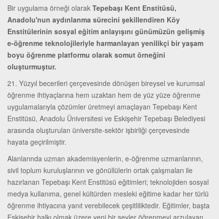
Bir uygulama örneği olarak
Tepebaşı Kent Enstitüsü,
Anadolu'nun aydınlanma sürecini şekillendiren Köy
Enstitülerinin sosyal eğitim anlayışını günümüzün gelişmiş
e-öğrenme teknolojileriyle harmanlayan yenilikçi bir yaşam
boyu öğrenme platformu olarak somut örneğini
oluşturmuştur.
21. Yüzyıl becerileri çerçevesinde dönüşen bireysel ve kurumsal
öğrenme ihtiyaçlarına hem uzaktan hem de yüz yüze öğrenme
uygulamalarıyla çözümler üretmeyi amaçlayan Tepebaşı Kent
Enstitüsü, Anadolu Üniversitesi ve Eskişehir Tepebaşı Belediyesi
arasında oluşturulan üniversite-sektör işbirliği çerçevesinde
hayata geçirilmiştir.
Alanlarında uzman akademisyenlerin, e-öğrenme uzmanlarının,
sivil toplum kuruluşlarının ve gönüllülerin ortak çalışmaları ile
hazırlanan Tepebaşı Kent Enstitüsü eğitimleri; teknolojiden sosyal
medya kullanıma, genel kültürden mesleki eğitime kadar her türlü
öğrenme ihtiyacına yanıt verebilecek çeşitliliktedir. Eğitimler, başta
Eskişehir halkı olmak üzere yeni bir şeyler öğrenmeyi arzulayan