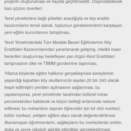
projenin oluşturulması ve hayata geçirilmesidir. Düşünülebilecek
bazı çözüm önerileri;
Yerel yönetimlere bağlı şirketler aracılığıyla ve köy enstitü
kazanımlarını temel alarak, toplumun gereksinimlerini karşılayan
yeni eğitim kurumlarının tartışılması,
Yerel Yönetimlerdeki Tüm Mesleki Beceri Eğitimlerinin Köy
Enstitüleri Kazanımlarından yararlanarak gelişmiş, nitelikli insan
becerileri oluşturmayı hedefleyen yarı-örgün Kent Enstitüleri
tartışmasının ülke ve TBMM gündemine taşınması,
Yıllarca köylerde eğitim hakkının gerçekleşmesi süreçlerinin
yaşandığı kapatılan köy okullarının(ki sayıları 20 bin 243 olarak
tespit edilmiştir) yeniden açılmasının sağlanması, bu
yapılamıyorsa, yerel yönetimler tarafından kültürel miras
penceresinden bakılarak ve köyün belleği anlamında restore
edilmesi; bu mekanların taşınan öğrenciler için bir etüt merkezi,
kültür merkezi, yetişkin eğitimi alanı olarak değerlendirilmesi.
Atanamayan öğretmenlerin, sağlıkçıların bu merkezlerde üretim,
doğa ve çevre (ekoloji) ağırlıklı etkinlikler gerçekleştirmesi,