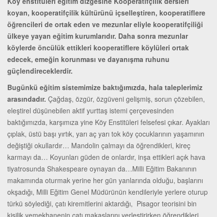
Köy enstitüleri eğitim dizgesine Kooperatifçilik dersleri
koyan, kooperatifçilik kültürünü içselleştiren, kooperatiflere
öğrencileri de ortak eden ve mezunlar eliyle kooperatifçiliği
ülkeye yayan eğitim kurumlarıdır. Daha sonra mezunlar
köylerde öncülük ettikleri kooperatiflere köylüleri ortak
edecek, emeğin korunması ve dayanışma ruhunu
güçlendireceklerdir.
Bugünkü eğitim sistemimize baktığımızda, hala taleplerimiz
arasındadır.
Çağdaş, özgür, özgüveni gelişmiş, sorun çözebilen,
eleştirel düşünebilen aktif yurttaş istemi çerçevesinden
baktığımızda, karşımıza yine Köy Enstitüleri felsefesi çıkar. Ayakları
çıplak, üstü başı yırtık, yarı aç yarı tok köy çocuklarının yaşamının
değiştiği okullardır… Mandolin çalmayı da öğrendikleri, kireç
karmayı da… Koyunları güden de onlardır, inşa ettikleri açık hava
tiyatrosunda Shakespeare oynayan da…Milli Eğitim Bakanının
makamında oturmak yerine her gün yanlarında olduğu, başlarını
okşadığı, Milli Eğitim Genel Müdürünün kendileriyle yerlere oturup
türkü söylediği, çatı kiremitlerini aktardığı, Pisagor teorisini bin
kişilik yemekhanenin çatı makaslarını yerleştirirken öğrendikleri,