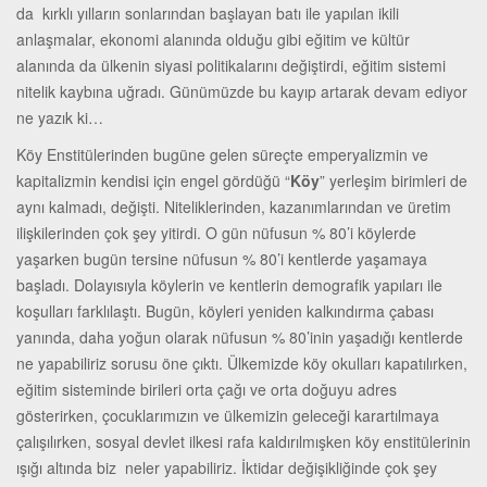
da kırklı yılların sonlarından başlayan batı ile yapılan ikili
anlaşmalar, ekonomi alanında olduğu gibi eğitim ve kültür
alanında da ülkenin siyasi politikalarını değiştirdi, eğitim sistemi
nitelik kaybına uğradı. Günümüzde bu kayıp artarak devam ediyor
ne yazık ki…
Köy Enstitülerinden bugüne gelen süreçte emperyalizmin ve
kapitalizmin kendisi için engel gördüğü “
Köy
” yerleşim birimleri de
aynı kalmadı, değişti. Niteliklerinden, kazanımlarından ve üretim
ilişkilerinden çok şey yitirdi. O gün nüfusun % 80’i köylerde
yaşarken bugün tersine nüfusun % 80’i kentlerde yaşamaya
başladı. Dolayısıyla köylerin ve kentlerin demografik yapıları ile
koşulları farklılaştı. Bugün, köyleri yeniden kalkındırma çabası
yanında, daha yoğun olarak nüfusun % 80’inin yaşadığı kentlerde
ne yapabiliriz sorusu öne çıktı. Ülkemizde köy okulları kapatılırken,
eğitim sisteminde birileri orta çağı ve orta doğuyu adres
gösterirken, çocuklarımızın ve ülkemizin geleceği karartılmaya
çalışılırken, sosyal devlet ilkesi rafa kaldırılmışken köy enstitülerinin
ışığı altında biz neler yapabiliriz. İktidar değişikliğinde çok şey