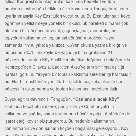
İktisat Kongresi’nde oluşturulan kalkınma hedefleri ve tüm
bunların oluşturduğu birikimin ülke koşullarına Tonguç tarafından
uyarlanmasıyla Köy Enstitüleri vücut bulur. Bu Enstitüler salt köye
öğretmen yetiştirmeye yönelik bir okulculuk hareketi olmanın çok
ötesinde bir düşünce devrimi, çağdaşlaşma, modernleşme,
topyekun kalkınma ve toplumsal dönüşüm projesidir aynı
zamanda. 1940 yılında yalnızca %5’inin okuma yazma bildiği ve
nüfusunun %75’inin köylerde yaşadığı bir coğrafyanın 21
bölgesinde kurulan Köy Enstitülerinin ülke dağılımına baktığımızda,
Kepirtepe’den Cılavuz’a, Ladik’ten Aksu’ya tam bir fırsat eşitliği
haritası görülür. Yepyeni bir toptan kalkınma seferberliği haritasıdır
bu. Her bir enstitünün yeri titiz bir şekilde seçilmiş, ülkenin her
bölgesinin eş zamanda ve toptan kalkınması hedeflenmiştir.
Büyük eğitim devrimcisi Tonguç’un,
“Canlandırılacak Köy”
kitabında tespit ettiği üzere, genç Türkiye Cumhuriyeti’nin
kalkınma ve çağdaşlaşma sorununun büyük ayağını Atatürk’ün de
işaret ettiği köyler oluşturuyordu. Bu nedenle kalkınmanın,
canlanmanın ve dönüşümün köyden başlaması gerekiyordu. Köy
enstitüleri tasarımı, eğitmen girişimini, köy ilkokullarını, köy bölge