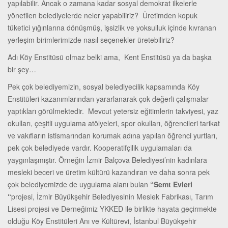
yapılabilir. Ancak o zamana kadar sosyal demokrat ilkelerle
yönetilen belediyelerde neler yapabiliriz? Üretimden kopuk
tüketici yığınlarına dönüşmüş, işsizlik ve yoksulluk içinde kıvranan
yerleşim birimlerimizde nasıl seçenekler üretebiliriz?
Adı Köy Enstitüsü olmaz belki ama, Kent Enstitüsü ya da başka
bir şey…
Pek çok belediyemizin, sosyal belediyecilik kapsamında Köy
Enstitüleri kazanımlarından yararlanarak çok değerli çalışmalar
yaptıkları görülmektedir. Mevcut yetersiz eğitimlerin takviyesi, yaz
okulları, çeşitli uygulama atölyeleri, spor okulları, öğrencileri tarikat
ve vakıfların istismarından korumak adına yapılan öğrenci yurtları,
pek çok belediyede vardır. Kooperatifçilik uygulamaları da
yaygınlaşmıştır. Örneğin İzmir Balçova Belediyesi’nin kadınlara
mesleki beceri ve üretim kültürü kazandıran ve daha sonra pek
çok belediyemizde de uygulama alanı bulan
“Semt Evleri
“
projesi, İzmir Büyükşehir Belediyesinin Meslek Fabrikası, Tarım
Lisesi projesi ve Derneğimiz YKKED ile birlikte hayata geçirmekte
olduğu Köy Enstitüleri Anı ve Kültürevi, İstanbul Büyükşehir