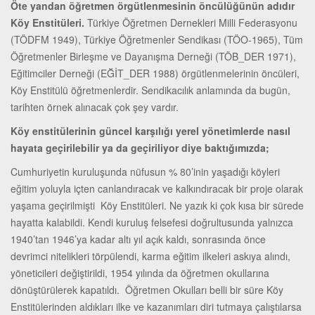
Öte yandan öğretmen örgütlenmesinin öncülüğünün adıdır
Köy Enstitüleri.
Türkiye Öğretmen Dernekleri Milli Federasyonu
(TÖDFM 1949), Türkiye Öğretmenler Sendikası (TÖO-1965), Tüm
Öğretmenler Birleşme ve Dayanışma Derneği (TÖB_DER 1971),
Eğitimciler Derneği (EĞİT_DER 1988) örgütlenmelerinin öncüleri,
Köy Enstitülü öğretmenlerdir. Sendikacılık anlamında da bugün,
tarihten örnek alınacak çok şey vardır.
Köy enstitülerinin güncel karşılığı yerel yönetimlerde nasıl
hayata geçirilebilir ya da geçiriliyor diye baktığımızda;
Cumhuriyetin kuruluşunda nüfusun % 80’inin yaşadığı köyleri
eğitim yoluyla içten canlandıracak ve kalkındıracak bir proje olarak
yaşama geçirilmişti Köy Enstitüleri. Ne yazık ki çok kısa bir sürede
hayatta kalabildi. Kendi kuruluş felsefesi doğrultusunda yalnızca
1940’tan 1946’ya kadar altı yıl açık kaldı, sonrasında önce
devrimci nitelikleri törpülendi, karma eğitim ilkeleri askıya alındı,
yöneticileri değiştirildi, 1954 yılında da öğretmen okullarına
dönüştürülerek kapatıldı. Öğretmen Okulları belli bir süre Köy
Enstitülerinden aldıkları ilke ve kazanımları diri tutmaya çalıştılarsa