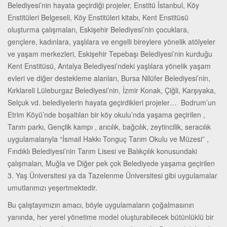
Belediyesi’nin hayata geçirdiği projeler, Enstitü İstanbul, Köy
Enstitüleri Belgeseli, Köy Enstitüleri kitabı, Kent Enstitüsü
oluşturma çalışmaları, Eskişehir Belediyesi’nin çocuklara,
gençlere, kadınlara, yaşlılara ve engelli bireylere yönelik atölyeler
ve yaşam merkezleri, Eskişehir Tepebaşı Belediyesi’nin kurduğu
Kent Enstitüsü, Antalya Belediyesi’ndeki yaşlılara yönelik yaşam
evleri ve diğer destekleme alanları, Bursa Nilüfer Belediyesi’nin,
Kırklareli Lüleburgaz Belediyesi’nin, İzmir Konak, Çiğli, Karşıyaka,
Selçuk vd. belediyelerin hayata geçirdikleri projeler… Bodrum’un
Etrim Köyü’nde boşaltılan bir köy okulu’nda yaşama geçirilen ,
Tarım parkı, Gençlik kampı , arıcılık, bağcılık, zeytincilik, seracılık
uygulamalarıyla “İsmail Hakkı Tonguç Tarım Okulu ve Müzesi” ,
Fındıklı Belediyesi’nin Tarım Lisesi ve Balıkçılık konusundaki
çalışmaları, Muğla ve Diğer pek çok Belediyede yaşama geçirilen
3. Yaş Üniversitesi ya da Tazelenme Üniversitesi gibi uygulamalar
umutlarımızı yeşertmektedir.
Bu çalıştayımızın amacı, böyle uygulamaların çoğalmasının
yanında, her yerel yönetime model oluşturabilecek bütünlüklü bir